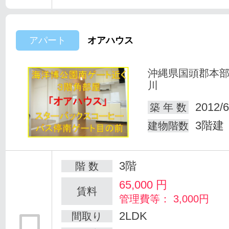
アパート
オアハウス
沖縄県国頭郡本
川
2012/6
築 年 数
3階建
建物階数
3階
階 数
65,000
円
賃料
管理費等： 3,000円
2LDK
間取り