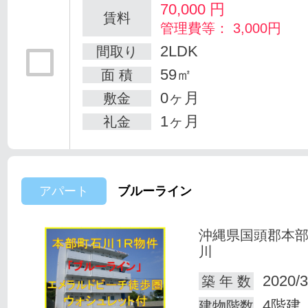
70,000
円
賃料
管理費等： 3,000円
2LDK
間取り
59㎡
面 積
0ヶ月
敷金
1ヶ月
礼金
アパート
ブルーライン
沖縄県国頭郡本
川
2020/3
築 年 数
4階建
建物階数