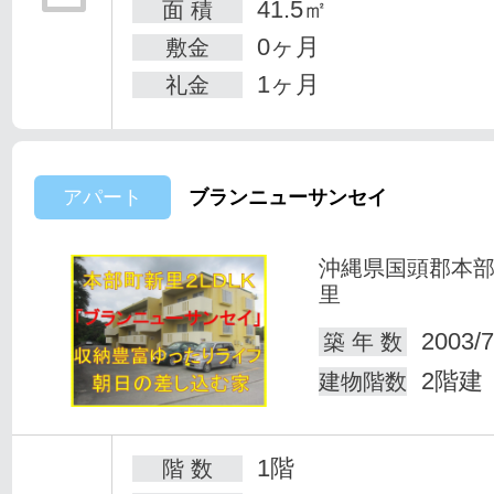
41.5㎡
面 積
0ヶ月
敷金
1ヶ月
礼金
アパート
ブランニューサンセイ
沖縄県国頭郡本
里
2003/7
築 年 数
2階建
建物階数
1階
階 数