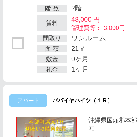
2階
階 数
48,000
円
賃料
管理費等： 3,000円
ワンルーム
間取り
21㎡
面 積
0ヶ月
敷金
1ヶ月
礼金
アパート
パパイヤハイツ（１Ｒ）
沖縄県国頭郡本
元