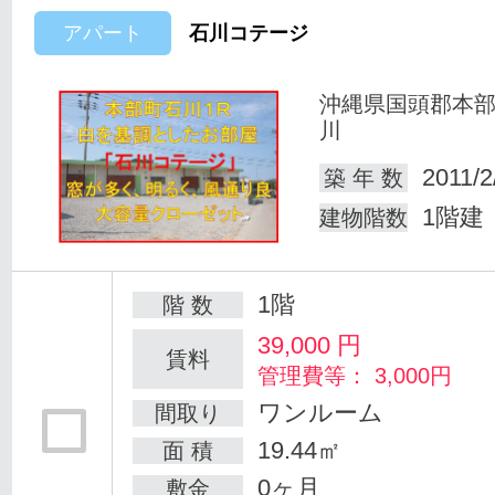
アパート
石川コテージ
沖縄県国頭郡本
川
2011/2
築 年 数
1階建
建物階数
1階
階 数
39,000
円
賃料
管理費等： 3,000円
ワンルーム
間取り
19.44㎡
面 積
0ヶ月
敷金