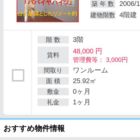
2006/1
築 年 数
4階建
建物階数
3階
階 数
48,000
円
賃料
管理費等： 3,000円
ワンルーム
間取り
25.92㎡
面 積
0ヶ月
敷金
1ヶ月
礼金
おすすめ物件情報