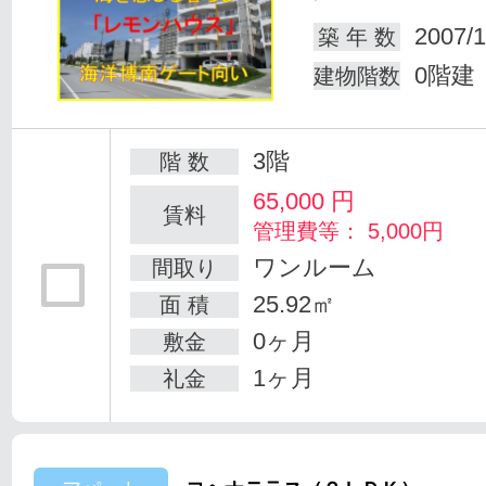
2007/1
築 年 数
0階建
建物階数
3階
階 数
65,000
円
賃料
管理費等： 5,000円
ワンルーム
間取り
25.92㎡
面 積
0ヶ月
敷金
1ヶ月
礼金