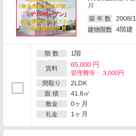
川
2008/1
築 年 数
4階建
建物階数
1階
階 数
65,000
円
賃料
管理費等： 3,000円
2LDK
間取り
41.6㎡
面 積
0ヶ月
敷金
1ヶ月
礼金