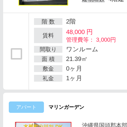
2階
階 数
48,000
円
賃料
管理費等： 3,000円
ワンルーム
間取り
21.39㎡
面 積
0ヶ月
敷金
1ヶ月
礼金
アパート
マリンガーデン
沖縄県国頭郡本