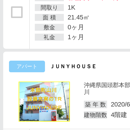
1K
間取り
21.45㎡
面 積
0ヶ月
敷金
1ヶ月
礼金
アパート
ＪＵＮＹＨＯＵＳＥ
沖縄県国頭郡本
川
2020/6
築 年 数
4階建
建物階数