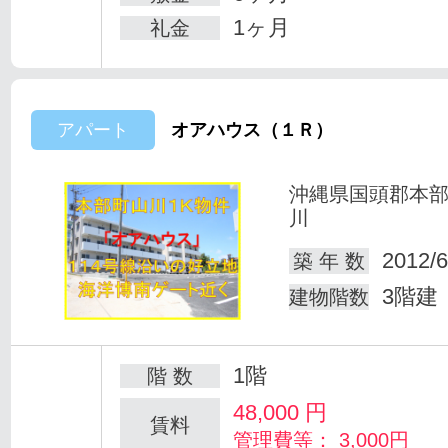
1ヶ月
礼金
アパート
オアハウス（１Ｒ）
沖縄県国頭郡本
川
2012/6
築 年 数
3階建
建物階数
1階
階 数
48,000
円
賃料
管理費等： 3,000円