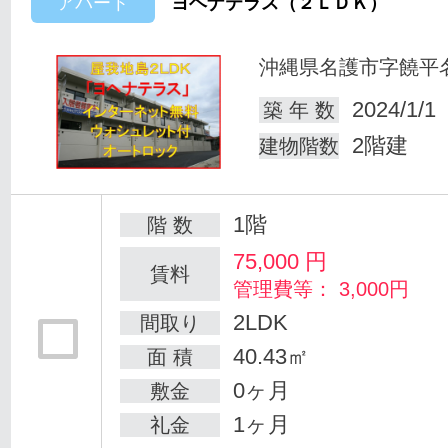
アパート
ヨヘナテラス（２ＬＤＫ）
沖縄県名護市字饒平
2024/1/1
築 年 数
2階建
建物階数
1階
階 数
75,000
円
賃料
管理費等： 3,000円
2LDK
間取り
40.43㎡
面 積
0ヶ月
敷金
1ヶ月
礼金