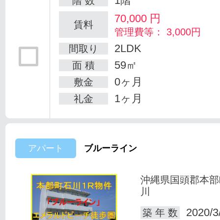
1階
階 数
70,000
円
賃料
管理費等： 3,000円
2LDK
間取り
59㎡
面 積
0ヶ月
敷金
1ヶ月
礼金
アパート
ブルーライン
沖縄県国頭郡本部
川
2020/3
築 年 数