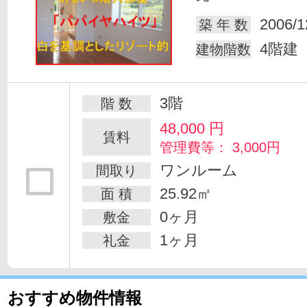
2006/1
築 年 数
4階建
建物階数
3階
階 数
48,000
円
賃料
管理費等： 3,000円
ワンルーム
間取り
25.92㎡
面 積
0ヶ月
敷金
1ヶ月
礼金
おすすめ物件情報