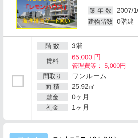
2007/1
築 年 数
0階建
建物階数
3階
階 数
65,000
円
賃料
管理費等： 5,000円
ワンルーム
間取り
25.92㎡
面 積
0ヶ月
敷金
1ヶ月
礼金