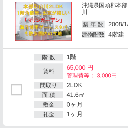
沖縄県国頭郡本部
川
2008/1
築 年 数
4階建
建物階数
1階
階 数
65,000
円
賃料
管理費等： 3,000円
2LDK
間取り
41.6㎡
面 積
0ヶ月
敷金
1ヶ月
礼金