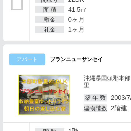
41.5㎡
面 積
0ヶ月
敷金
1ヶ月
礼金
アパート
ブランニューサンセイ
沖縄県国頭郡本部
里
2003/7
築 年 数
2階建
建物階数