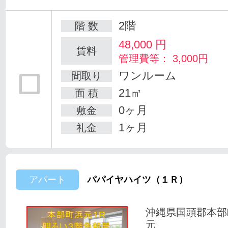
2階
階 数
48,000
円
賃料
管理費等： 3,000円
ワンルーム
間取り
21㎡
面 積
0ヶ月
敷金
1ヶ月
礼金
アパート
パパイヤハイツ（１Ｒ）
沖縄県国頭郡本部
元