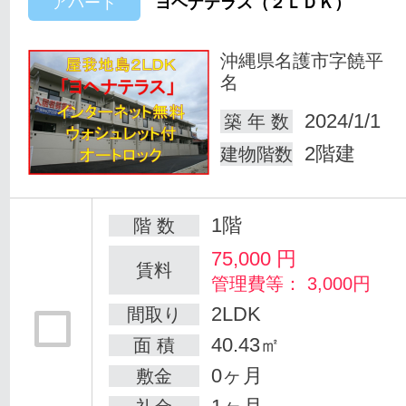
アパート
ヨヘナテラス（２ＬＤＫ）
沖縄県名護市字饒平
名
2024/1/1
築 年 数
2階建
建物階数
1階
階 数
75,000
円
賃料
管理費等： 3,000円
2LDK
間取り
40.43㎡
面 積
0ヶ月
敷金