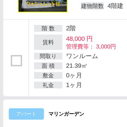
4階建
建物階数
2階
階 数
48,000
円
賃料
管理費等： 3,000円
ワンルーム
間取り
21.39㎡
面 積
0ヶ月
敷金
1ヶ月
礼金
アパート
マリンガーデン