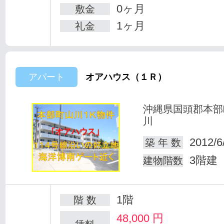
0ヶ月
敷金
1ヶ月
礼金
アパート
オアハウス（１Ｒ）
沖縄県国頭郡本部
川
2012/6
築 年 数
3階建
建物階数
1階
階 数
48,000
円