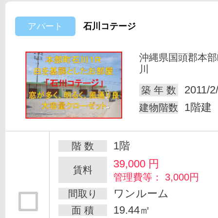
アパート
石川コテージ
沖縄県国頭郡本部
川
2011/2
築 年 数
1階建
建物階数
1階
階 数
39,000
円
賃料
管理費等： 3,000円
ワンルーム
間取り
19.44㎡
面 積