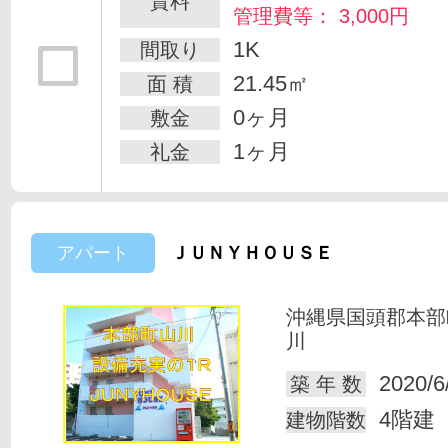
賃料
管理費等： 3,000円
1K
間取り
21.45㎡
面 積
0ヶ月
敷金
1ヶ月
礼金
アパート
ＪＵＮＹＨＯＵＳＥ
沖縄県国頭郡本部
川
2020/6
築 年 数
4階建
建物階数