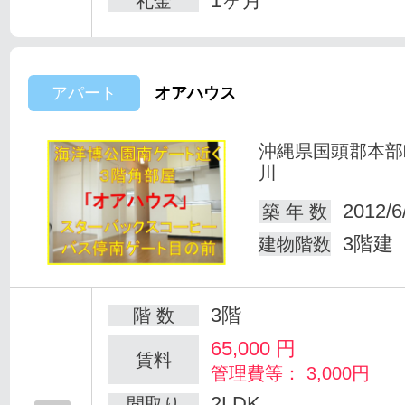
1ヶ月
礼金
アパート
オアハウス
沖縄県国頭郡本部
川
2012/6
築 年 数
3階建
建物階数
3階
階 数
65,000
円
賃料
管理費等： 3,000円
2LDK
間取り