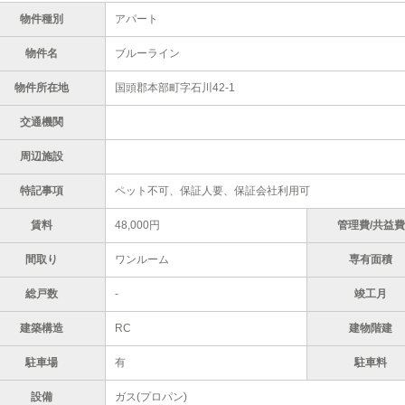
物件種別
アパート
物件名
ブルーライン
物件所在地
国頭郡本部町字石川42-1
交通機関
周辺施設
特記事項
ペット不可、保証人要、保証会社利用可
賃料
48,000円
管理費/共益費
間取り
ワンルーム
専有面積
総戸数
-
竣工月
建築構造
RC
建物階建
駐車場
有
駐車料
設備
ガス(プロパン)