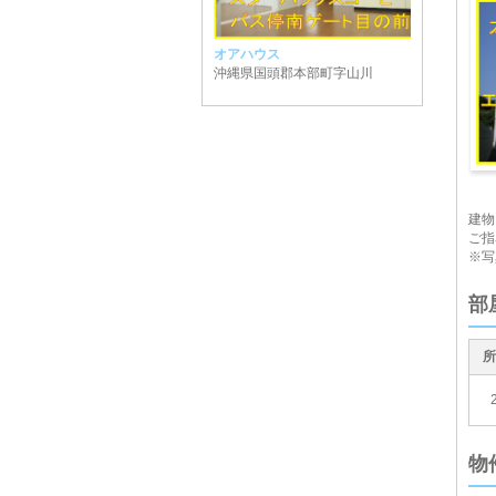
オアハウス
沖縄県国頭郡本部町字山川
外
建物
ご指
※写
部
所
物