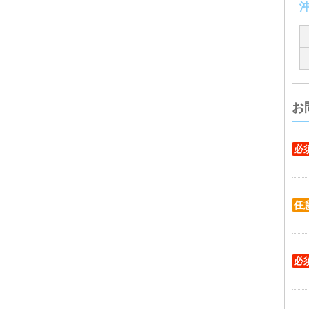
お
必
任
必