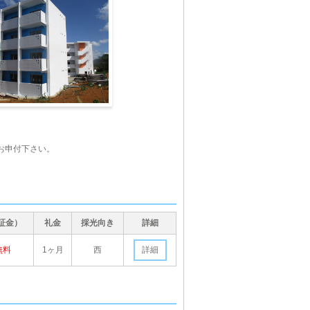
お申付下さい。
証金）
礼金
採光向き
詳細
無料
1ヶ月
西
詳細