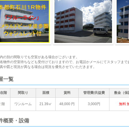
観1
外観2
外観3
内の別の間取りでも空室がある場合がございます。
名物件の空室待ちなども受付けておりますので、お電話かメールにてスタッフまで
真や図と現況が異なる場合は現況を優先させていただきます。
屋一覧
在階
間取り
面積
賃料
管理費/共益費
敷金（保
2 階
ワンルーム
21.39㎡
48,000
円
3,000円
無料
件概要・設備