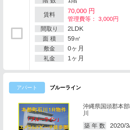
1階
階 数
70,000
円
賃料
管理費等： 3,000円
2LDK
間取り
59㎡
面 積
0ヶ月
敷金
1ヶ月
礼金
アパート
ブルーライン
沖縄県国頭郡本部
川
2020/3
築 年 数