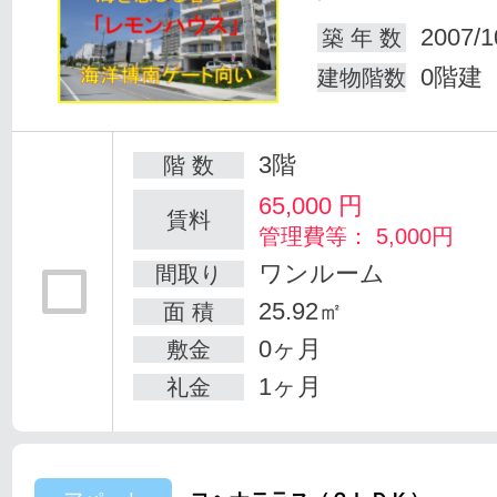
2007/1
築 年 数
0階建
建物階数
3階
階 数
65,000
円
賃料
管理費等： 5,000円
ワンルーム
間取り
25.92㎡
面 積
0ヶ月
敷金
1ヶ月
礼金