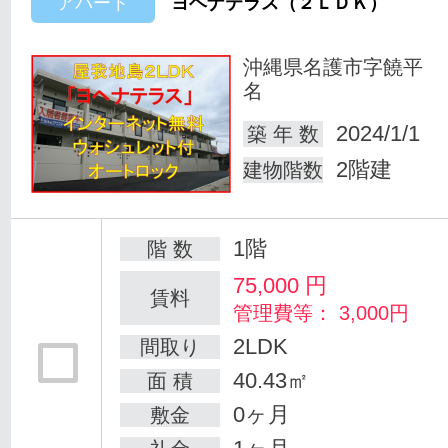
アパート
ヨヘナテラス（２ＬＤＫ）
沖縄県名護市字饒平
名
2024/1/1
築 年 数
2階建
建物階数
1階
階 数
75,000
円
賃料
管理費等： 3,000円
2LDK
間取り
40.43㎡
面 積
0ヶ月
敷金