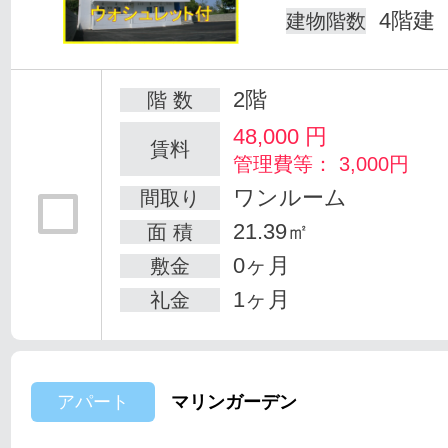
4階建
建物階数
2階
階 数
48,000
円
賃料
管理費等： 3,000円
ワンルーム
間取り
21.39㎡
面 積
0ヶ月
敷金
1ヶ月
礼金
アパート
マリンガーデン