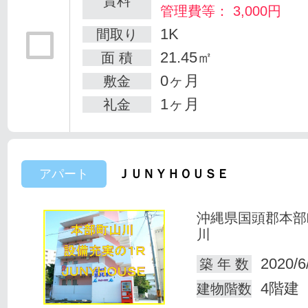
賃料
管理費等： 3,000円
1K
間取り
21.45㎡
面 積
0ヶ月
敷金
1ヶ月
礼金
アパート
ＪＵＮＹＨＯＵＳＥ
沖縄県国頭郡本部
川
2020/6
築 年 数
4階建
建物階数