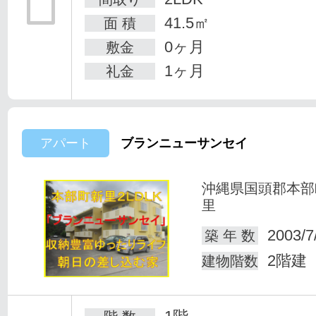
41.5㎡
面 積
0ヶ月
敷金
1ヶ月
礼金
アパート
ブランニューサンセイ
沖縄県国頭郡本部
里
2003/7
築 年 数
2階建
建物階数