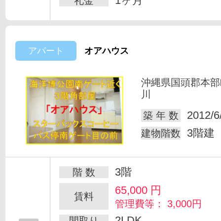
1ヶ月
礼金
アパート
オアハウス
沖縄県国頭郡本部
川
2012/6
築 年 数
3階建
建物階数
3階
階 数
65,000
円
賃料
管理費等： 3,000円
2LDK
間取り