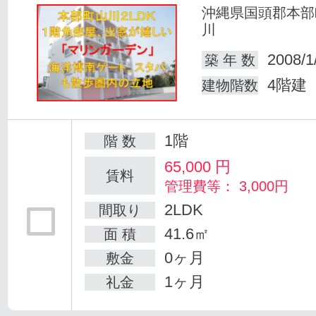
沖縄県国頭郡本部
川
2008/1
築 年 数
4階建
建物階数
1階
階 数
65,000
円
賃料
管理費等： 3,000円
2LDK
間取り
41.6㎡
面 積
0ヶ月
敷金
1ヶ月
礼金