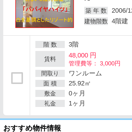
2006/1
築 年 数
4階建
建物階数
3階
階 数
48,000
円
賃料
管理費等： 3,000円
ワンルーム
間取り
25.92㎡
面 積
0ヶ月
敷金
1ヶ月
礼金
おすすめ物件情報