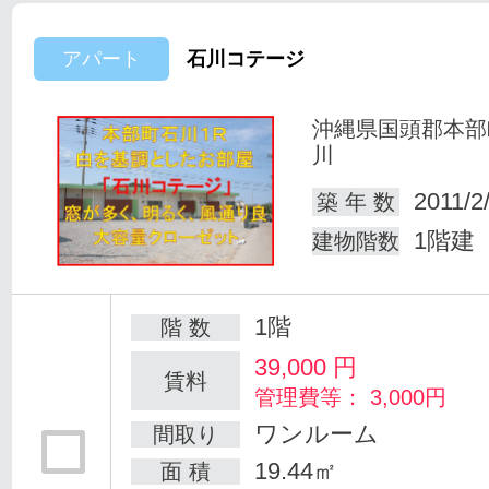
アパート
石川コテージ
沖縄県国頭郡本部
川
2011/2
築 年 数
1階建
建物階数
1階
階 数
39,000
円
賃料
管理費等： 3,000円
ワンルーム
間取り
19.44㎡
面 積