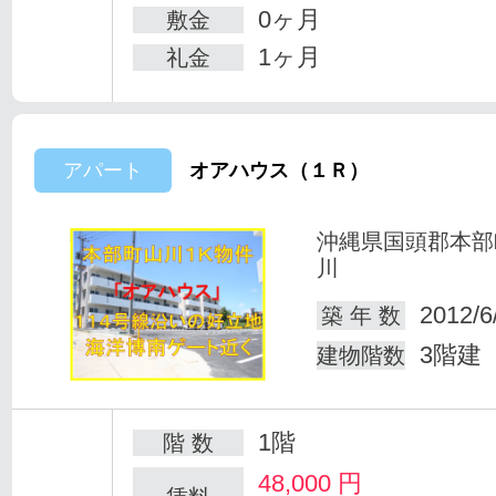
0ヶ月
敷金
1ヶ月
礼金
アパート
オアハウス（１Ｒ）
沖縄県国頭郡本部
川
2012/6
築 年 数
3階建
建物階数
1階
階 数
48,000
円