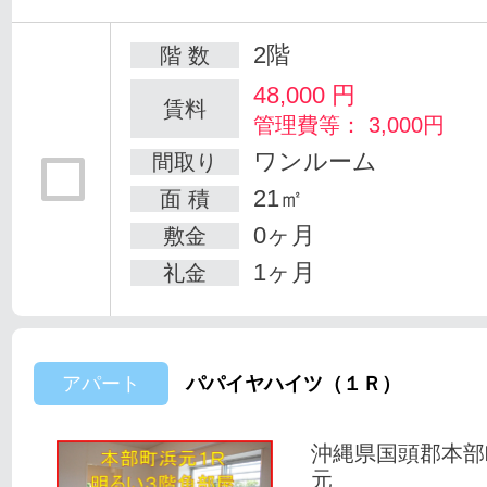
2階
階 数
48,000
円
賃料
管理費等： 3,000円
ワンルーム
間取り
21㎡
面 積
0ヶ月
敷金
1ヶ月
礼金
アパート
パパイヤハイツ（１Ｒ）
沖縄県国頭郡本部
元