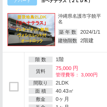
アパート
ヨヘナテラス（２ＬＤＫ）
沖縄県名護市字饒平
名
2024/1/1
築 年 数
2階建
建物階数
1階
階 数
75,000
円
賃料
管理費等： 3,000円
2LDK
間取り
40.43㎡
面 積
0ヶ月
敷金