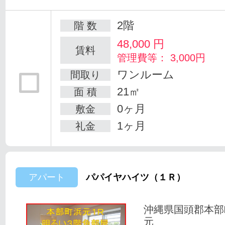
2階
階 数
48,000
円
賃料
管理費等： 3,000円
ワンルーム
間取り
21㎡
面 積
0ヶ月
敷金
1ヶ月
礼金
アパート
パパイヤハイツ（１Ｒ）
沖縄県国頭郡本部
元