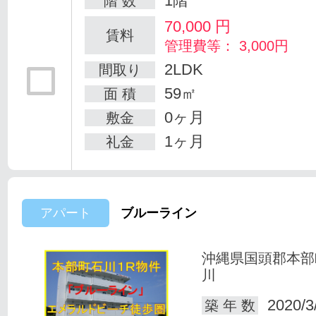
1階
階 数
70,000
円
賃料
管理費等： 3,000円
2LDK
間取り
59㎡
面 積
0ヶ月
敷金
1ヶ月
礼金
アパート
ブルーライン
沖縄県国頭郡本部
川
2020/3
築 年 数