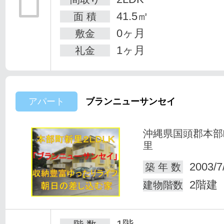
41.5㎡
面 積
0ヶ月
敷金
1ヶ月
礼金
アパート
ブランニューサンセイ
沖縄県国頭郡本部
里
2003/7
築 年 数
2階建
建物階数