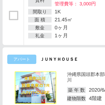
賃料
管理費等： 3,000円
1K
間取り
21.45㎡
面 積
0ヶ月
敷金
1ヶ月
礼金
アパート
ＪＵＮＹＨＯＵＳＥ
沖縄県国頭郡本部
川
2020/6
築 年 数
4階建
建物階数