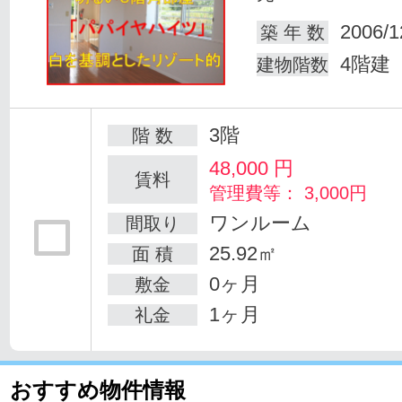
2006/1
築 年 数
4階建
建物階数
3階
階 数
48,000
円
賃料
管理費等： 3,000円
ワンルーム
間取り
25.92㎡
面 積
0ヶ月
敷金
1ヶ月
礼金
おすすめ物件情報