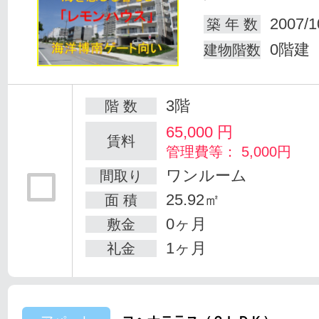
2007/1
築 年 数
0階建
建物階数
3階
階 数
65,000
円
賃料
管理費等： 5,000円
ワンルーム
間取り
25.92㎡
面 積
0ヶ月
敷金
1ヶ月
礼金