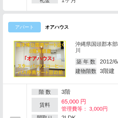
1ヶ月
礼金
アパート
オアハウス
沖縄県国頭郡本部
川
2012/6
築 年 数
3階建
建物階数
3階
階 数
65,000
円
賃料
管理費等： 3,000円
2LDK
間取り