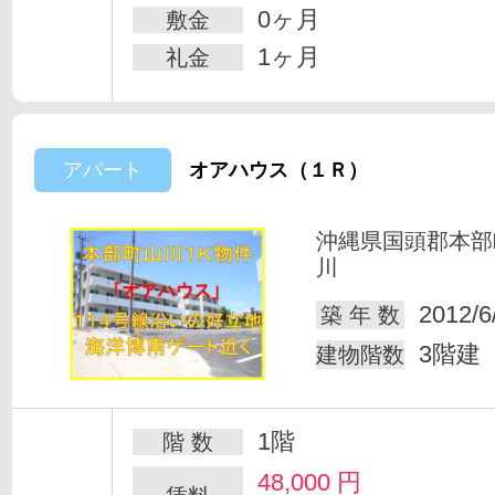
0ヶ月
敷金
1ヶ月
礼金
アパート
オアハウス（１Ｒ）
沖縄県国頭郡本部
川
2012/6
築 年 数
3階建
建物階数
1階
階 数
48,000
円