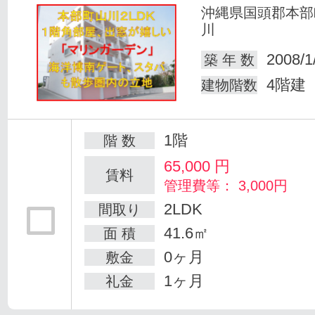
沖縄県国頭郡本部
川
2008/1
築 年 数
4階建
建物階数
1階
階 数
65,000
円
賃料
管理費等： 3,000円
2LDK
間取り
41.6㎡
面 積
0ヶ月
敷金
1ヶ月
礼金