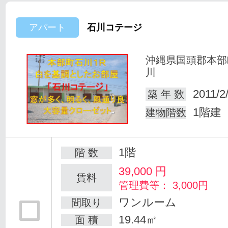
アパート
石川コテージ
沖縄県国頭郡本部
川
2011/2
築 年 数
1階建
建物階数
1階
階 数
39,000
円
賃料
管理費等： 3,000円
ワンルーム
間取り
19.44㎡
面 積