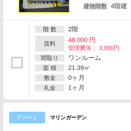
4階建
建物階数
2階
階 数
48,000
円
賃料
管理費等： 3,000円
ワンルーム
間取り
21.39㎡
面 積
0ヶ月
敷金
1ヶ月
礼金
アパート
マリンガーデン