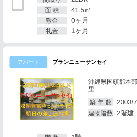
41.5㎡
面 積
0ヶ月
敷金
1ヶ月
礼金
アパート
ブランニューサンセイ
沖縄県国頭郡本
里
2003/7
築 年 数
2階建
建物階数