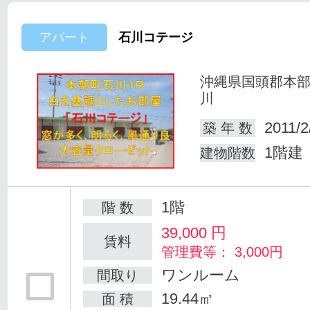
アパート
石川コテージ
沖縄県国頭郡本
川
2011/2
築 年 数
1階建
建物階数
1階
階 数
39,000
円
賃料
管理費等： 3,000円
ワンルーム
間取り
19.44㎡
面 積