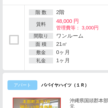
2階
階 数
48,000
円
賃料
管理費等： 3,000円
ワンルーム
間取り
21㎡
面 積
0ヶ月
敷金
1ヶ月
礼金
アパート
パパイヤハイツ（１Ｒ）
沖縄県国頭郡本
元