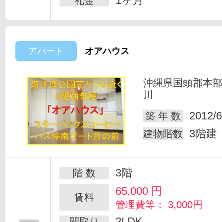
1ヶ月
礼金
アパート
オアハウス
沖縄県国頭郡本
川
2012/6
築 年 数
3階建
建物階数
3階
階 数
65,000
円
賃料
管理費等： 3,000円
2LDK
間取り