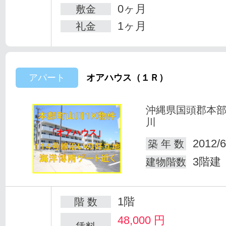
0ヶ月
敷金
1ヶ月
礼金
アパート
オアハウス（１Ｒ）
沖縄県国頭郡本
川
2012/6
築 年 数
3階建
建物階数
1階
階 数
48,000
円