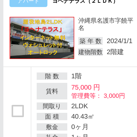
アパート
ヨヘナテラス（２ＬＤＫ）
沖縄県名護市字饒平
名
2024/1/1
築 年 数
2階建
建物階数
1階
階 数
75,000
円
賃料
管理費等： 3,000円
2LDK
間取り
40.43㎡
面 積
0ヶ月
敷金