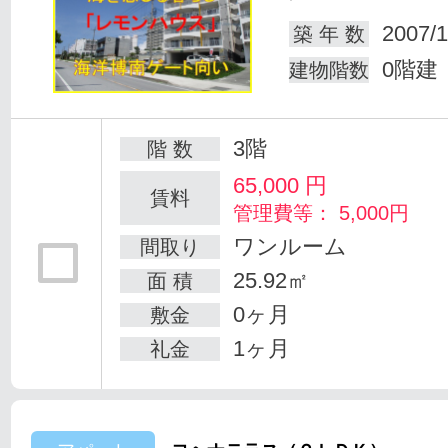
2007/1
築 年 数
0階建
建物階数
3階
階 数
65,000
円
賃料
管理費等： 5,000円
ワンルーム
間取り
25.92㎡
面 積
0ヶ月
敷金
1ヶ月
礼金