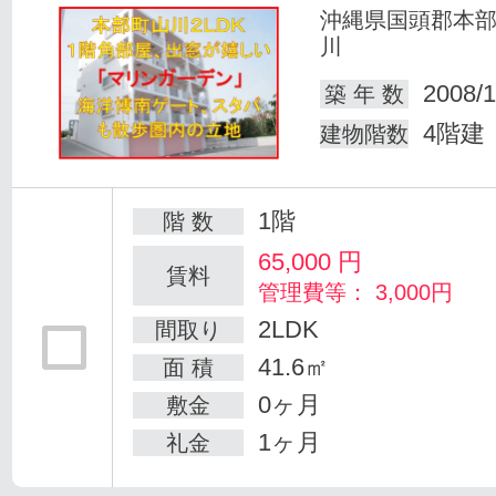
沖縄県国頭郡本
川
2008/1
築 年 数
4階建
建物階数
1階
階 数
65,000
円
賃料
管理費等： 3,000円
2LDK
間取り
41.6㎡
面 積
0ヶ月
敷金
1ヶ月
礼金