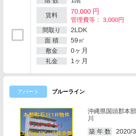
1階
階 数
70,000
円
賃料
管理費等： 3,000円
2LDK
間取り
59㎡
面 積
0ヶ月
敷金
1ヶ月
礼金
アパート
ブルーライン
沖縄県国頭郡本
川
2020/3
築 年 数