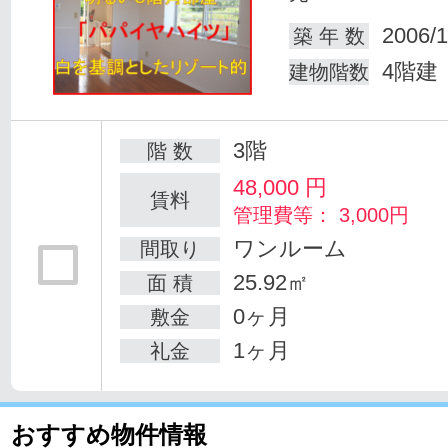
2006/1
築 年 数
4階建
建物階数
3階
階 数
48,000
円
賃料
管理費等： 3,000円
ワンルーム
間取り
25.92㎡
面 積
0ヶ月
敷金
1ヶ月
礼金
おすすめ物件情報