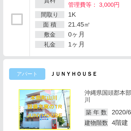
賃料
管理費等： 3,000円
1K
間取り
21.45㎡
面 積
0ヶ月
敷金
1ヶ月
礼金
アパート
ＪＵＮＹＨＯＵＳＥ
沖縄県国頭郡本
川
2020/6
築 年 数
4階建
建物階数