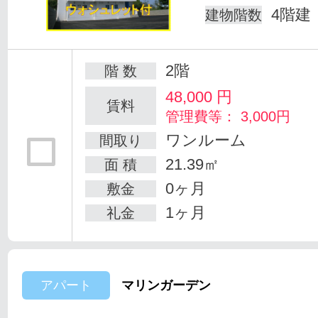
4階建
建物階数
2階
階 数
48,000
円
賃料
管理費等： 3,000円
ワンルーム
間取り
21.39㎡
面 積
0ヶ月
敷金
1ヶ月
礼金
アパート
マリンガーデン